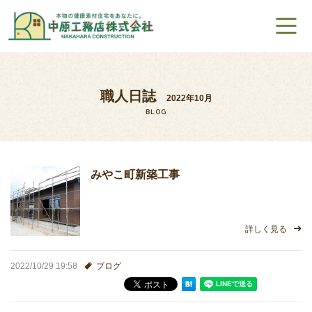
ホーム
職人日誌
2022年10月
素材へのこだわり
BLOG
施工シリーズ
みやこ町新築工事
モデルハウス紹介
太陽光発電システム
詳しく見る
家づくりの流れ
2022/10/29 19:58
ブログ
ZEHって何だろう？